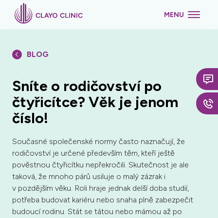
MENU
BLOG
Sníte o rodičovství po
čtyřicítce? Věk je jenom
číslo!
Současné společenské normy často naznačují, že
rodičovství je určené především těm, kteří ještě
pověstnou čtyřicítku nepřekročili. Skutečnost je ale
taková, že mnoho párů usiluje o malý zázrak i
v pozdějším věku. Roli hraje jednak delší doba studií,
potřeba budovat kariéru nebo snaha plně zabezpečit
budoucí rodinu. Stát se tátou nebo mámou až po