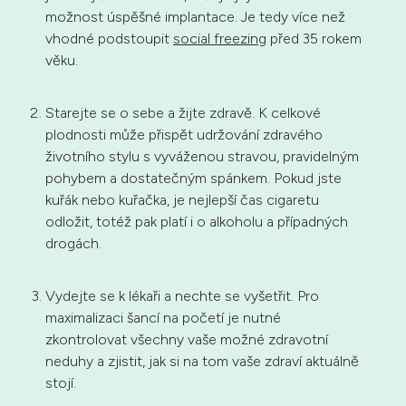
možnost úspěšné implantace. Je tedy více než
vhodné podstoupit
social freezing
před 35 rokem
věku.
Starejte se o sebe a žijte zdravě. K celkové
plodnosti může přispět udržování zdravého
životního stylu s vyváženou stravou, pravidelným
pohybem a dostatečným spánkem. Pokud jste
kuřák nebo kuřačka, je nejlepší čas cigaretu
odložit, totéž pak platí i o alkoholu a případných
drogách.
Vydejte se k lékaři a nechte se vyšetřit. Pro
maximalizaci šancí na početí je nutné
zkontrolovat všechny vaše možné zdravotní
neduhy a zjistit, jak si na tom vaše zdraví aktuálně
stojí.