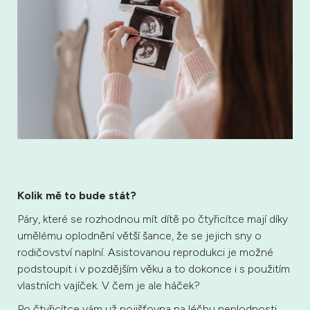
Kolik mě to bude stát?
Páry, které se rozhodnou mít dítě po čtyřicítce mají díky
umělému oplodnění větší šance, že se jejich sny o
rodičovství naplní. Asistovanou reprodukci je možné
podstoupit i v pozdějším věku a to dokonce i s použitím
vlastních vajíček. V čem je ale háček?
Po čtyřicítce vám už pojišťovna na léčbu neplodnosti