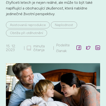
čtyřiceti letech je nejen reálné, ale může to být také
naplňující a obohacující zkušenost, která nabídne
jedinečné životní perspektivy.
Asistovaná reprodukce
Neplodnost
Obtíže při otěhotnění
Podelite
15. 12.
minuta
|
|
2023
čitanja
članak: