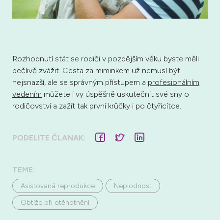
Rozhodnutí stát se rodiči v pozdějším věku byste měli
pečlivě zvážit. Cesta za miminkem už nemusí být
nejsnazší, ale se správným přístupem a
profesionálním
vedením
můžete i vy úspěšně uskutečnit své sny o
rodičovství a zažít tak první krůčky i po čtyřicítce.
PODELITE ČLANAK:
TEME:
Asistovaná reprodukce
Neplodnost
Obtíže při otěhotnění