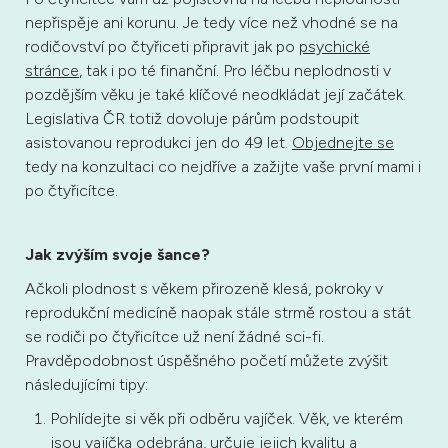
nepřispěje ani korunu. Je tedy více než vhodné se na
rodičovství po čtyřiceti připravit jak po
psychické
stránce
, tak i po té finanční. Pro léčbu neplodnosti v
pozdějším věku je také klíčové neodkládat její začátek.
Legislativa ČR totiž dovoluje párům podstoupit
asistovanou reprodukci jen do 49 let.
Objednejte se
tedy na konzultaci co nejdříve a zažijte vaše první mami i
po čtyřicítce.
Jak zvýším svoje šance?
Ačkoli plodnost s věkem přirozeně klesá, pokroky v
reprodukční medicíně naopak stále strmě rostou a stát
se rodiči po čtyřicítce už není žádné sci-fi.
Pravděpodobnost úspěšného početí můžete zvýšit
následujícími tipy:
Pohlídejte si věk při odběru vajíček. Věk, ve kterém
jsou vajíčka odebrána, určuje jejich kvalitu a