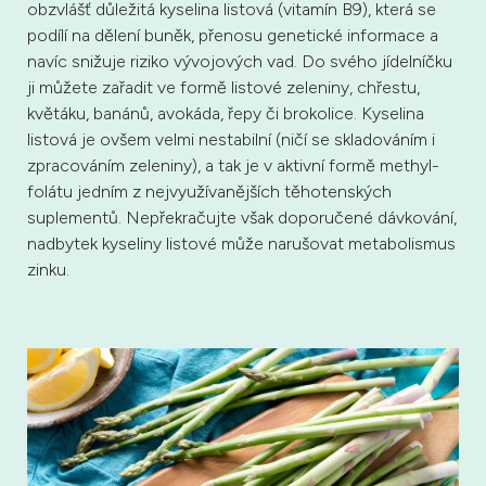
obzvlášť důležitá kyselina listová (vitamín B9), která se
podílí na dělení buněk, přenosu genetické informace a
navíc snižuje riziko vývojových vad. Do svého jídelníčku
ji můžete zařadit ve formě listové zeleniny, chřestu,
květáku, banánů, avokáda, řepy či brokolice. Kyselina
listová je ovšem velmi nestabilní (ničí se skladováním i
zpracováním zeleniny), a tak je v aktivní formě methyl-
folátu jedním z nejvyužívanějších těhotenských
suplementů. Nepřekračujte však doporučené dávkování,
nadbytek kyseliny listové může narušovat metabolismus
zinku.