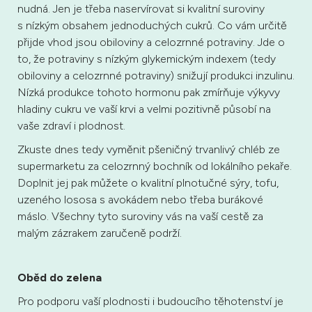
nudná. Jen je třeba naservírovat si kvalitní suroviny
s nízkým obsahem jednoduchých cukrů. Co vám určitě
přijde vhod jsou obiloviny a celozrnné potraviny. Jde o
to, že potraviny s nízkým glykemickým indexem (tedy
obiloviny a celozrnné potraviny) snižují produkci inzulinu.
Nízká produkce tohoto hormonu pak zmírňuje výkyvy
hladiny cukru ve vaší krvi a velmi pozitivně působí na
vaše zdraví i plodnost.
Zkuste dnes tedy vyměnit pšeničný trvanlivý chléb ze
supermarketu za celozrnný bochník od lokálního pekaře.
Doplnit jej pak můžete o kvalitní plnotučné sýry, tofu,
uzeného lososa s avokádem nebo třeba burákové
máslo. Všechny tyto suroviny vás na vaší cestě za
malým zázrakem zaručeně podrží.
Oběd do zelena
Pro podporu vaší plodnosti i budoucího těhotenství je