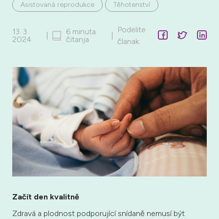
Asistovaná reprodukce
Těhotenství
Podelite
13. 3.
6 minuta
|
|
2024
čitanja
članak:
Začít den kvalitně
Zdravá a plodnost podporující snídaně nemusí být