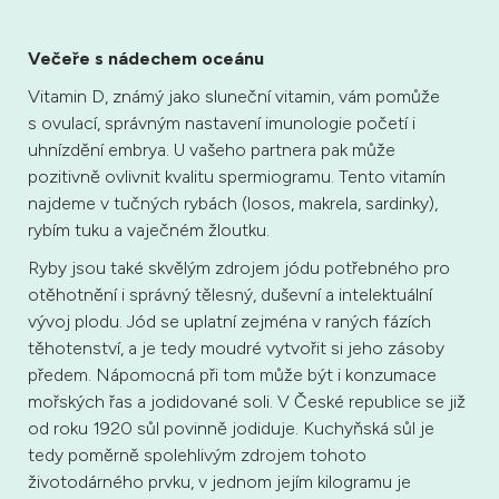
Večeře s nádechem oceánu
Vitamin D, známý jako sluneční vitamin, vám pomůže
s ovulací, správným nastavení imunologie početí i
uhnízdění embrya. U vašeho partnera pak může
pozitivně ovlivnit kvalitu spermiogramu. Tento vitamín
najdeme v tučných rybách (losos, makrela, sardinky),
rybím tuku a vaječném žloutku.
Ryby jsou také skvělým zdrojem jódu potřebného pro
otěhotnění i správný tělesný, duševní a intelektuální
vývoj plodu. Jód se uplatní zejména v raných fázích
těhotenství, a je tedy moudré vytvořit si jeho zásoby
předem. Nápomocná při tom může být i konzumace
mořských řas a jodidované soli. V České republice se již
od roku 1920 sůl povinně jodiduje. Kuchyňská sůl je
tedy poměrně spolehlivým zdrojem tohoto
životodárného prvku, v jednom jejím kilogramu je