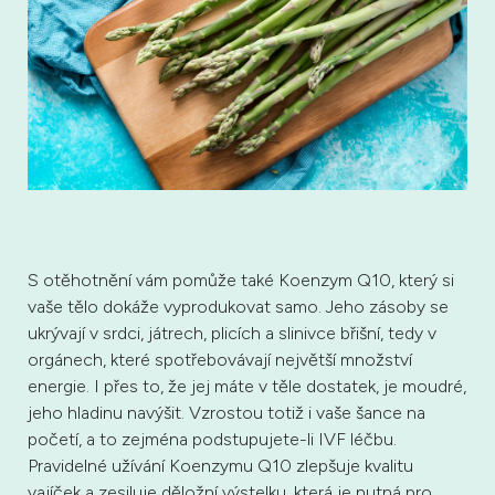
S otěhotnění vám pomůže také Koenzym Q10, který si
vaše tělo dokáže vyprodukovat samo. Jeho zásoby se
ukrývají v srdci, játrech, plicích a slinivce břišní, tedy v
orgánech, které spotřebovávají největší množství
energie. I přes to, že jej máte v těle dostatek, je moudré,
jeho hladinu navýšit. Vzrostou totiž i vaše šance na
početí, a to zejména podstupujete-li IVF léčbu.
Pravidelné užívání Koenzymu Q10 zlepšuje kvalitu
vajíček a zesiluje děložní výstelku, která je nutná pro