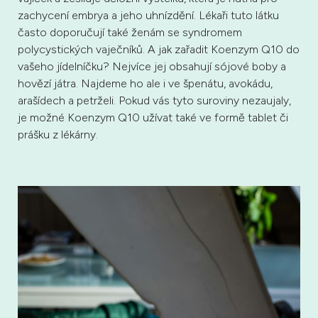
zachycení embrya a jeho uhnízdění. Lékaři tuto látku
často doporučují také ženám se syndromem
polycystických vaječníků. A jak zařadit Koenzym Q10 do
vašeho jídelníčku? Nejvíce jej obsahují sójové boby a
hovězí játra. Najdeme ho ale i ve špenátu, avokádu,
arašídech a petrželi. Pokud vás tyto suroviny nezaujaly,
je možné Koenzym Q10 užívat také ve formě tablet či
prášku z lékárny.