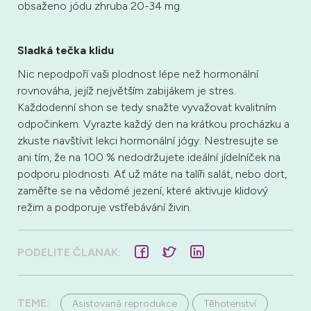
obsaženo jódu zhruba 20-34 mg.
Sladká tečka klidu
Nic nepodpoří vaši plodnost lépe než hormonální
rovnováha, jejíž největším zabijákem je stres.
Každodenní shon se tedy snažte vyvažovat kvalitním
odpočinkem. Vyrazte každý den na krátkou procházku a
zkuste navštívit lekci hormonální jógy. Nestresujte se
ani tím, že na 100 % nedodržujete ideální jídelníček na
podporu plodnosti. Ať už máte na talíři salát, nebo dort,
zaměřte se na vědomé jezení, které aktivuje klidový
režim a podporuje vstřebávání živin.
PODELITE ČLANAK:
TEME:
Asistovaná reprodukce
Těhotenství