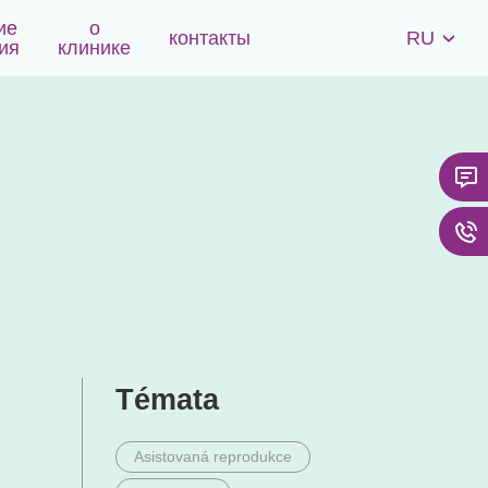
ие
о
RU
контакты
›
ия
клинике
Témata
Asistovaná reprodukce