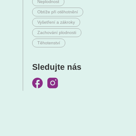
Neplodnost
Obtíže při otěhotnění
Vyšetření a zákroky
Zachování plodnosti
Těhotenství
Sledujte nás