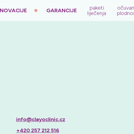
paketi
očuvan
INOVACIJE
GARANCIJE
liječenja
plodnos
info@clayoclinic.cz
+420 257 212 516