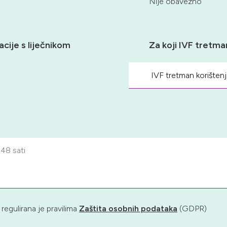
Nije obavezno
cije s liječnikom
Za koji IVF tretma
regulirana je pravilima
Zaštita osobnih podataka
(GDPR)