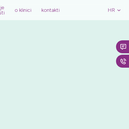
je
HR
o klinici
kontakti
›
ti